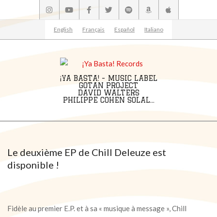
Skip
to
content
English
Français
Español
Italiano
¡YA BASTA! - MUSIC LABEL
GOTAN PROJECT
DAVID WALTERS
PHILIPPE COHEN SOLAL...
Primary
Navigation
Menu
Le deuxième EP de Chill Deleuze est
disponible !
Fidèle au premier E.P. et à sa « musique à message », Chill