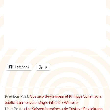
Facebook
X
2022-
01-
Previous Post:
Gustavo Beytelmann et Philippe Cohen Solal
03
publient un nouveau single intitulé « Winter ».
Next Post:
« Les Saisons humaines » de Gustavo Beytelmann