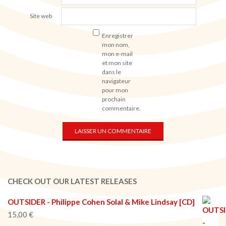
Site web
Enregistrer
mon nom,
mon e-mail
et mon site
dans le
navigateur
pour mon
prochain
commentaire.
CHECK OUT OUR LATEST RELEASES
OUTSIDER - Philippe Cohen Solal & Mike Lindsay [CD]
15,00
€