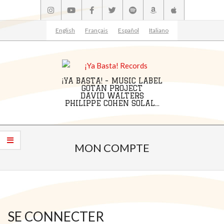
Skip
to
content
English
Français
Español
Italiano
¡YA BASTA! - MUSIC LABEL
GOTAN PROJECT
DAVID WALTERS
PHILIPPE COHEN SOLAL...
Primary
Navigation
MON COMPTE
Menu
SE CONNECTER