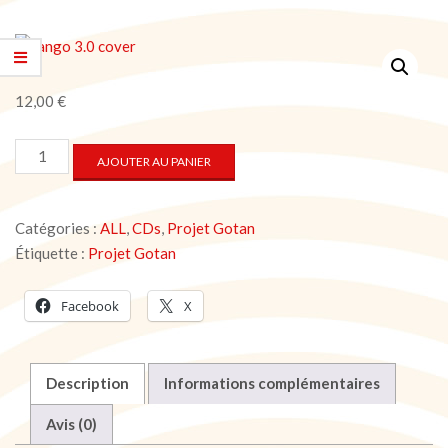
12,00
€
quantité
AJOUTER AU PANIER
de
Gotan
Project
Catégories :
ALL
,
CDs
,
Projet Gotan
-
Tango
Étiquette :
Projet Gotan
3.0
(CD)
Facebook
X
Description
Informations complémentaires
Avis (0)