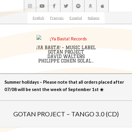
Skip
to
content
English
Français
Español
Italiano
¡YA BASTA! - MUSIC LABEL
GOTAN PROJECT
DAVID WALTERS
PHILIPPE COHEN SOLAL...
Primary
Summer holidays – Please note that all orders placed after
Navigation
07/08 will be sent the week of September 1st ☀️
Menu
GOTAN PROJECT – TANGO 3.0 (CD)