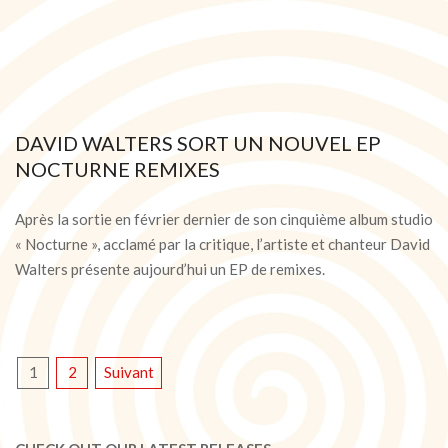
DAVID WALTERS SORT UN NOUVEL EP
NOCTURNE REMIXES
2021-
07-
Après la sortie en février dernier de son cinquième album studio
16
« Nocturne », acclamé par la critique, l’artiste et chanteur David
Walters présente aujourd’hui un EP de remixes.
PAGINATION
1
2
Suivant
DES
PUBLICATIONS