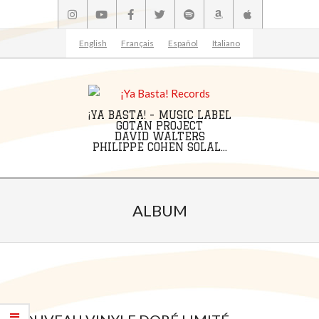
Skip
to
content
English
Français
Español
Italiano
¡YA BASTA! - MUSIC LABEL
GOTAN PROJECT
DAVID WALTERS
PHILIPPE COHEN SOLAL...
Primary
Navigation
ALBUM
Menu