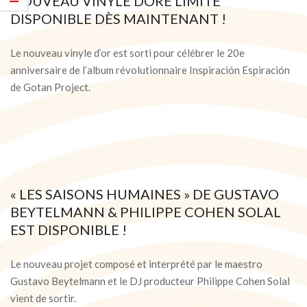
NOUVEAU VINYLE DORÉ LIMITÉ
DISPONIBLE DÈS MAINTENANT !
2025-
10-
Le nouveau vinyle d’or est sorti pour célébrer le 20e
08
anniversaire de l’album révolutionnaire Inspiración Espiración
de Gotan Project.
« LES SAISONS HUMAINES » DE GUSTAVO
BEYTELMANN & PHILIPPE COHEN SOLAL
EST DISPONIBLE !
2022-
02-
Le nouveau projet composé et interprété par le maestro
10
Gustavo Beytelmann et le DJ producteur Philippe Cohen Solal
vient de sortir.