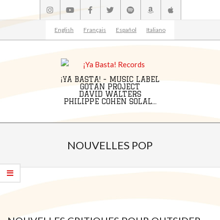
Skip
to
content
English
Français
Español
Italiano
¡YA BASTA! - MUSIC LABEL
GOTAN PROJECT
DAVID WALTERS
PHILIPPE COHEN SOLAL...
Primary
Navigation
NOUVELLES POP
Menu