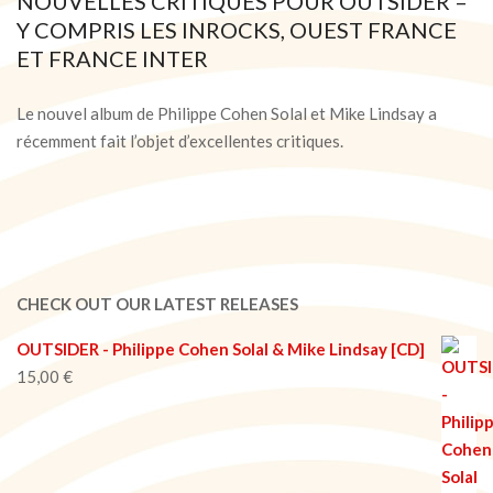
NOUVELLES CRITIQUES POUR OUTSIDER –
Y COMPRIS LES INROCKS, OUEST FRANCE
ET FRANCE INTER
2021-
03-
Le nouvel album de Philippe Cohen Solal et Mike Lindsay a
05
récemment fait l’objet d’excellentes critiques.
CHECK OUT OUR LATEST RELEASES
OUTSIDER - Philippe Cohen Solal & Mike Lindsay [CD]
15,00
€