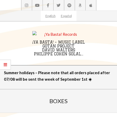
Skip
to
content
English
Español
¡YA BASTA! - MUSIC LABEL
GOTAN PROJECT
DAVID WALTERS
PHILIPPE COHEN SOLAL...
Primary
Summer holidays – Please note that all orders placed after
Navigation
07/08 will be sent the week of September 1st ☀️
Menu
BOXES