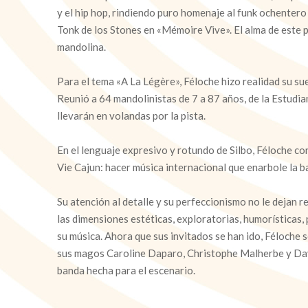
y el hip hop, rindiendo puro homenaje al funk ochenter
Tonk de los Stones en «Mémoire Vive». El alma de este 
mandolina.
Para el tema «A La Légère», Féloche hizo realidad su s
Reunió a 64 mandolinistas de 7 a 87 años, de la Estudian
llevarán en volandas por la pista.
En el lenguaje expresivo y rotundo de Silbo, Féloche co
Vie Cajun: hacer música internacional que enarbole la 
Su atención al detalle y su perfeccionismo no le dejan r
las dimensiones estéticas, exploratorias, humorísticas, 
su música. Ahora que sus invitados se han ido, Féloche 
sus magos Caroline Daparo, Christophe Malherbe y Dav
banda hecha para el escenario.