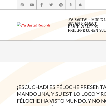
Skip
to
content
¡YA BASTA! - MUSIC 
GOTAN PROJECT
DAVID WALTERS
PHILIPPE COHEN SOLA
¡ESCUCHAD! ES FÉLOCHE PRESENT
MANDOLINA, Y SU ESTILO LOCO Y 
FÉLOCHE HA VISTO MUNDO, Y NO N