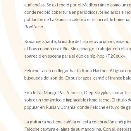
audiencias. Se extendió por el Mediterráneo como un r
donde recibió cobertura en periódicos, telediarios e incl
población de La Gomera celebró este increíble homenaj
Bonifacio.
Roxanne Shanté, la madre del rap neoyorquino, enseñó 
el flow cuando era niño. Sin embargo, trabajar con ella 
apareció en escena para el dúo de hip-hop «T2Ceux».
Féloche tardó en llegar hasta Rona Hartner. Al igual que
búsqueda del sonido. En sus brazos, cantó el trance ba
En «Je Ne Mange Pas 6 Jours», Oleg Skrypka, cantante d
sobre un romántico e implacable ritmo tecno. El título d
popular en Rusia y Ucrania, donde Féloche estuvo de gi
La guitarra no tiene cabida en esta celebración enérgic
Féloche captura el alma de su mandolina. Con él, despla