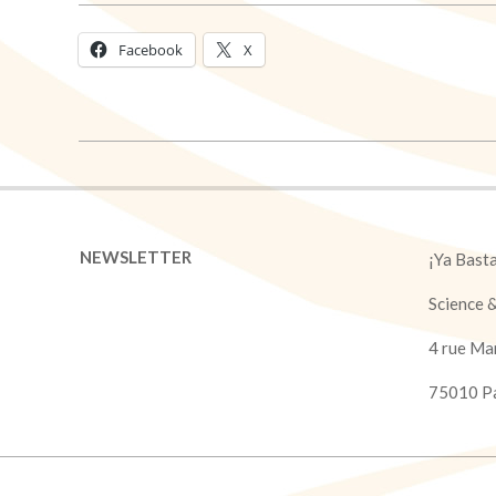
Facebook
X
2018-
02-
08
NEWSLETTER
¡Ya Bast
Science 
4 rue Ma
75010 Pa