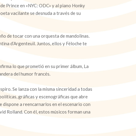
o de Prince en «NYC: ODC» y al piano Honky
poeta vacilante se desnuda a través de su
ueño de tocar con una orquesta de mandolinas.
tina d’Argenteuil. Juntos, ellos y Féloche te
nfirma lo que prometió en su primer álbum, La
bandera del humor francés.
espiro. Se lanza con la misma sinceridad a todas
políticas, gráficas y escenográficas que abre
se dispone a reencarnarlos en el escenario con
id Rolland. Con él, estos músicos forman una