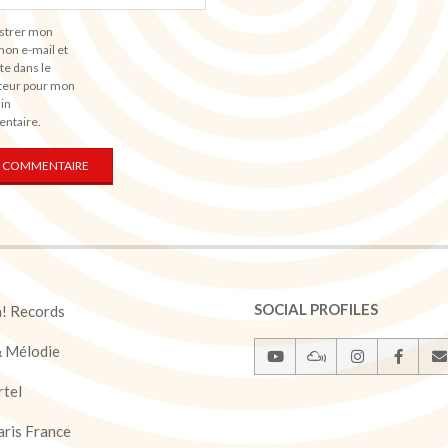
strer mon
on e-mail et
te dans le
teur pour mon
in
ntaire.
SOCIAL PROFILES
a! Records
& Mélodie
rtel
ris France