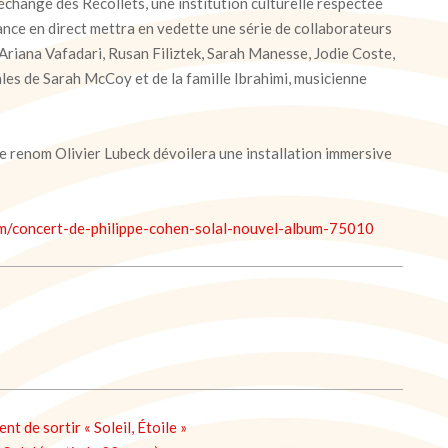
’échange des Récollets, une institution culturelle respectée
ance en direct mettra en vedette une série de collaborateurs
 Ariana Vafadari, Rusan Filiztek, Sarah Manesse, Jodie Coste,
ales de Sarah McCoy et de la famille Ibrahimi, musicienne
 de renom Olivier Lubeck dévoilera une installation immersive
om/concert-de-philippe-cohen-solal-nouvel-album-75010
t de sortir « Soleil, Étoile »