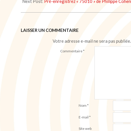
12
Next Post:
Pré-enregistrez « 75010 » de Philippe Cohen 
LAISSER UN COMMENTAIRE
Votre adresse e-mail ne sera pas publiée.
Commentaire
*
Nom
*
E-mail
*
Site web