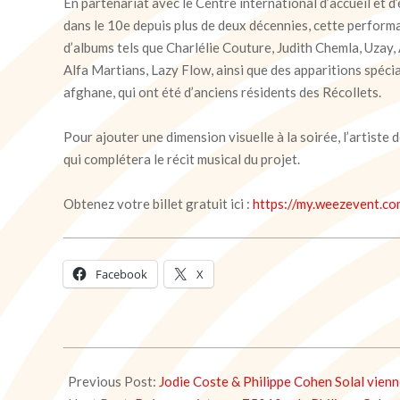
En partenariat avec le Centre international d’accueil et d
dans le 10e depuis plus de deux décennies, cette perform
d’albums tels que Charlélie Couture, Judith Chemla, Uzay,
Alfa Martians, Lazy Flow, ainsi que des apparitions spéci
afghane, qui ont été d’anciens résidents des Récollets.
Pour ajouter une dimension visuelle à la soirée, l’artiste
qui complétera le récit musical du projet.
Obtenez votre billet gratuit ici :
https://my.weezevent.c
Facebook
X
2024-
03-
Previous Post:
Jodie Coste & Philippe Cohen Solal viennen