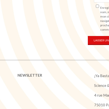
Enregi
nom, m
mon si
naviga
procha
comme
NEWSLETTER
¡Ya Bast
Science 
4 rue Ma
75010 Pa