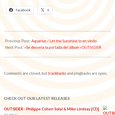
Facebook
X
2019-
10-
Previous Post:
Aquarius / Let the Sunshine In en vinilo
23
Next Post:
«Se desvela la portada del álbum «OUTSIDER
Comments are closed, but
trackbacks
and pingbacks are open.
CHECK OUT OUR LATEST RELEASES
OUTSIDER - Philippe Cohen Solal & Mike Lindsay [CD]