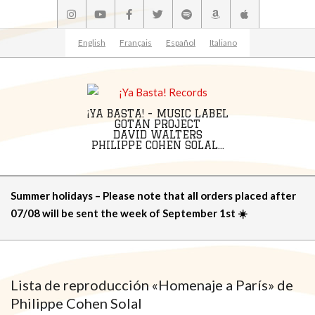
Skip
to
content
English
Français
Español
Italiano
¡YA BASTA! - MUSIC LABEL
GOTAN PROJECT
DAVID WALTERS
PHILIPPE COHEN SOLAL...
Primary
Summer holidays – Please note that all orders placed after
Navigation
07/08 will be sent the week of September 1st ☀️
Menu
Lista de reproducción «Homenaje a París» de
Philippe Cohen Solal