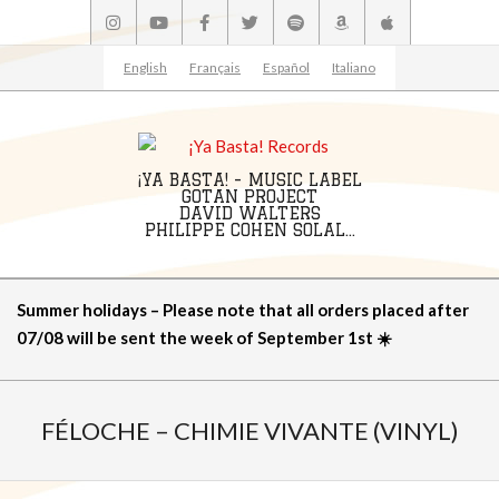
Skip
to
content
English
Français
Español
Italiano
¡YA BASTA! - MUSIC LABEL
GOTAN PROJECT
DAVID WALTERS
PHILIPPE COHEN SOLAL...
Primary
Summer holidays – Please note that all orders placed after
Navigation
07/08 will be sent the week of September 1st ☀️
Menu
FÉLOCHE – CHIMIE VIVANTE (VINYL)