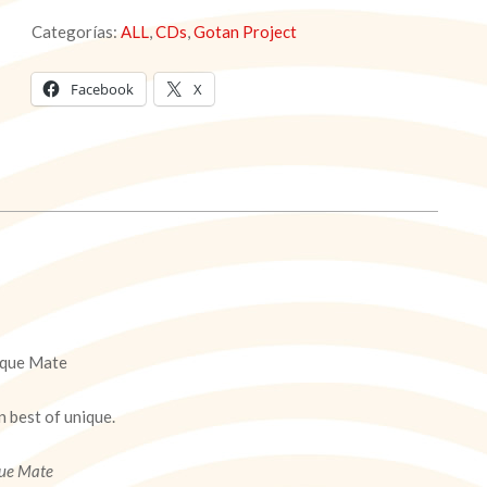
BEST
Categorías:
ALL
,
CDs
,
Gotan Project
OF
(CD)
cantidad
Facebook
X
cque Mate
n best of unique.
que Mate