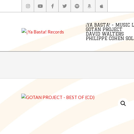
Skip
to
content
¡YA BASTA! - MUSIC 
GOTAN PROJECT
DAVID WALTERS
PHILIPPE COHEN SOLA