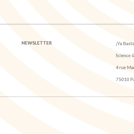
NEWSLETTER
¡Ya Bast
Science 
4 rue Ma
75010 Pa