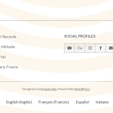
SOCIAL PROFILES
a! Records
& Mélodie
rtel
ris France
Designed using
Hoot Ubix
. Powered by
WordPress
.
English
(
Inglés
)
Français
(
Francés
)
Español
Italiano