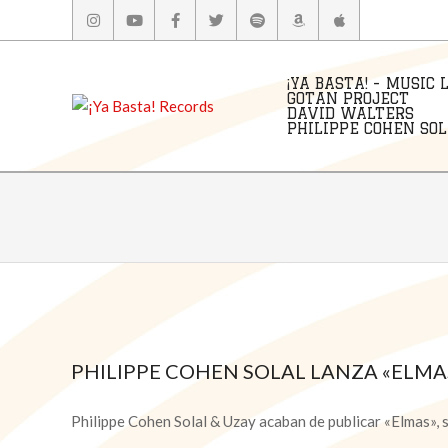
Skip
to
content
¡YA BASTA! - MUSIC 
GOTAN PROJECT
DAVID WALTERS
PHILIPPE COHEN SOLA
PHILIPPE COHEN SOLAL LANZA «ELMAS
2023-
10-
Philippe Cohen Solal & Uzay acaban de publicar «Elmas»,
11