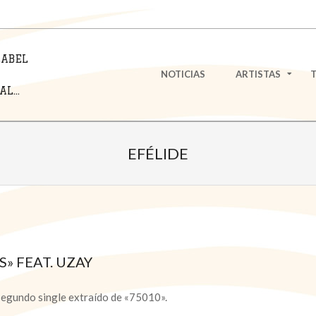
LABEL
Primary
NOTICIAS
ARTISTAS
Navigation
L...
Menu
EFÉLIDE
» FEAT. UZAY
 segundo single extraído de «75010».