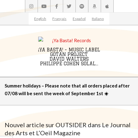
Skip
to
content
English
Français
Español
Italiano
¡YA BASTA! - MUSIC LABEL
GOTAN PROJECT
DAVID WALTERS
PHILIPPE COHEN SOLAL...
Primary
Summer holidays – Please note that all orders placed after
Navigation
07/08 will be sent the week of September 1st ☀️
Menu
Nouvel article sur OUTSIDER dans Le Journal
des Arts et L’Oeil Magazine