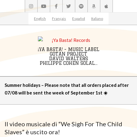
Skip
to
content
English
Français
Español
Italiano
¡YA BASTA! - MUSIC LABEL
GOTAN PROJECT
DAVID WALTERS
PHILIPPE COHEN SOLAL...
Primary
Summer holidays – Please note that all orders placed after
Navigation
07/08 will be sent the week of September 1st ☀️
Menu
Il video musicale di “We Sigh For The Child
Slaves” è uscito ora!