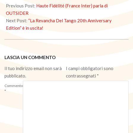
10-
Previous Post:
Haute Fidélité (France Inter) parla di
01
OUTSIDER
Next Post:
“La Revancha Del Tango 20th Anniversary
Edition” è in uscita!
LASCIA UN COMMENTO
Il tuo indirizzo email non sarà
I campi obbligatori sono
pubblicato.
contrassegnati
*
Commento
*