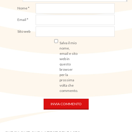
Nome
*
Email
*
Sito web
Salva il mio
nome,
email e sito
web in
questo
browser
per la
prossima
volta che
commento.