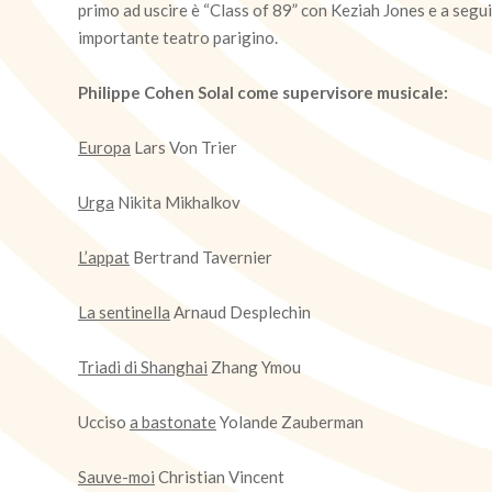
primo ad uscire è “Class of 89” con Keziah Jones e a segu
importante teatro parigino.
Philippe Cohen Solal come supervisore musicale:
Europa
Lars Von Trier
Urga
Nikita Mikhalkov
L’appat
Bertrand Tavernier
La sentinella
Arnaud Desplechin
Triadi di Shanghai
Zhang Ymou
Ucciso
a bastonate
Yolande Zauberman
Sauve-moi
Christian Vincent