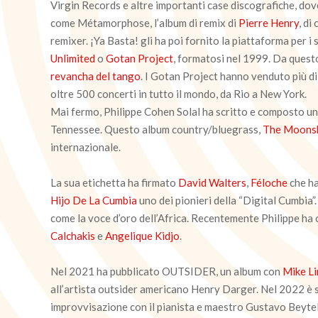
Virgin Records e altre importanti case discografiche, dove 
come Métamorphose, l’album di remix di
Pierre Henry
, di
remixer. ¡Ya Basta! gli ha poi fornito la piattaforma per i
Unlimited
o
Gotan Project
, formatosi nel 1999. Da quest
revancha del tango
. I Gotan Project hanno venduto più di
oltre 500 concerti in tutto il mondo, da Rio a New York.
Mai fermo, Philippe Cohen Solal ha scritto e composto un 
Tennessee. Questo album country/bluegrass,
The Moonsh
internazionale.
La sua etichetta ha firmato
David Walters
,
Féloche
che ha
Hijo De La Cumbia
uno dei pionieri della “Digital Cumbia”
come la voce d’oro dell’Africa. Recentemente Philippe ha
Calchakis
e
Angelique Kidjo
.
Nel 2021 ha pubblicato OUTSIDER, un album con
Mike L
all’artista outsider americano Henry Darger. Nel 2022 è
improvvisazione con il pianista e maestro Gustavo Beytel