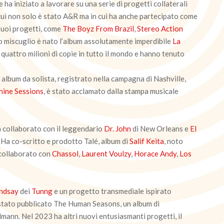
ha iniziato a lavorare su una serie di progetti collaterali
 cui non solo è stato A&R ma in cui ha anche partecipato come
 suoi progetti, come
The Boyz From Brazil
,
Stereo Action
o miscuglio è nato l’album assolutamente imperdibile
La
 quattro milioni di copie in tutto il mondo e hanno tenuto
album da solista, registrato nella campagna di Nashville,
ine Sessions
, è stato acclamato dalla stampa musicale
 collaborato con il leggendario
Dr. John
di New Orleans e
El
. Ha co-scritto e prodotto Talé, album di
Salif Keita
, noto
 collaborato con
Chassol
,
Laurent Voulzy
,
Horace Andy
,
Los
indsay
dei
Tunng
e un progetto transmediale ispirato
 stato pubblicato The Human Seasons, un album di
mann. Nel 2023 ha altri nuovi entusiasmanti progetti, il