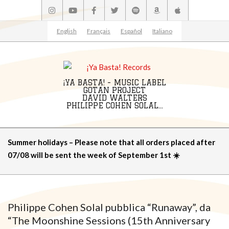
Skip
to
content
English
Français
Español
Italiano
¡YA BASTA! - MUSIC LABEL
GOTAN PROJECT
DAVID WALTERS
PHILIPPE COHEN SOLAL...
Primary
Summer holidays – Please note that all orders placed after
Navigation
07/08 will be sent the week of September 1st ☀️
Menu
Philippe Cohen Solal pubblica “Runaway”, da
“The Moonshine Sessions (15th Anniversary