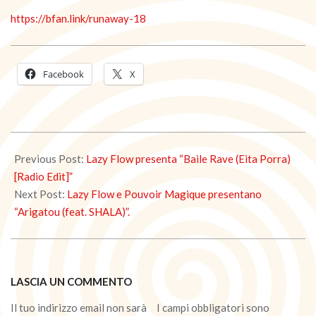
https://bfan.link/runaway-18
Facebook
X
2022-
11-
Previous Post:
Lazy Flow presenta “Baile Rave (Eita Porra)
24
[Radio Edit]”
Next Post:
Lazy Flow e Pouvoir Magique presentano
“Arigatou (feat. SHALA)”.
LASCIA UN COMMENTO
Il tuo indirizzo email non sarà
I campi obbligatori sono