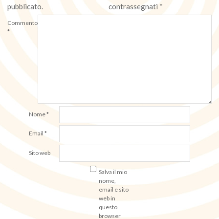
pubblicato.
contrassegnati
*
Commento
*
Nome
*
Email
*
Sito web
Salva il mio
nome,
email e sito
web in
questo
browser